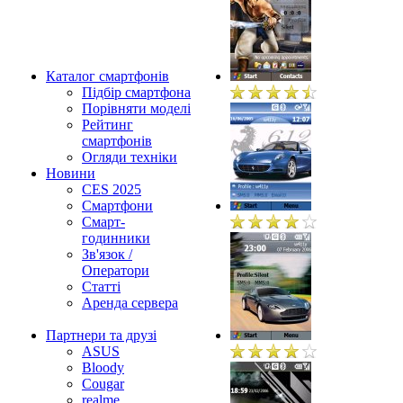
Каталог смартфонів
Підбір смартфона
Порівняти моделі
Рейтинг
смартфонів
Огляди техніки
Новини
CES 2025
Смартфони
Смарт-
годинники
Зв'язок /
Оператори
Статті
Аренда сервера
Партнери та друзі
ASUS
Bloody
Cougar
realme