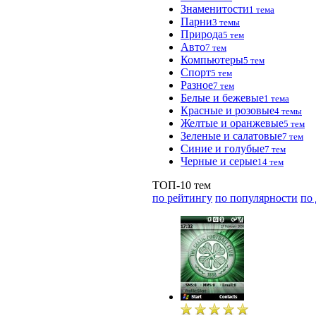
Знаменитости
1 тема
Парни
3 темы
Природа
5 тем
Авто
7 тем
Компьютеры
5 тем
Спорт
5 тем
Разное
7 тем
Белые и бежевые
1 тема
Красные и розовые
4 темы
Желтые и оранжевые
5 тем
Зеленые и салатовые
7 тем
Синие и голубые
7 тем
Черные и серые
14 тем
ТОП-10 тем
по рейтингу
по популярности
по