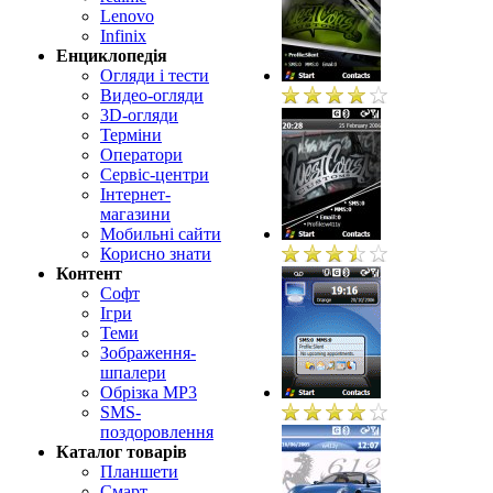
Lenovo
Infinix
Енциклопедія
Огляди і тести
Видео-огляди
3D-огляди
Терміни
Оператори
Сервіс-центри
Інтернет-
магазини
Мобильні сайти
Корисно знати
Контент
Софт
Ігри
Теми
Зображення-
шпалери
Обрізка MP3
SMS-
поздоровлення
Каталог товарів
Планшети
Смарт-