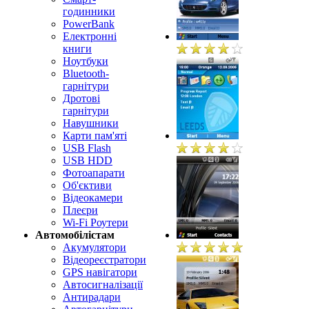
годинники
PowerBank
Електронні
книги
Ноутбуки
Bluetooth-
гарнітури
Дротові
гарнітури
Навушники
Карти пам'яті
USB Flash
USB HDD
Фотоапарати
Об'єктиви
Відеокамери
Плеєри
Wi-Fi Роутери
Автомобілістам
Акумулятори
Відеореєстратори
GPS навігатори
Автосигналізації
Антирадари