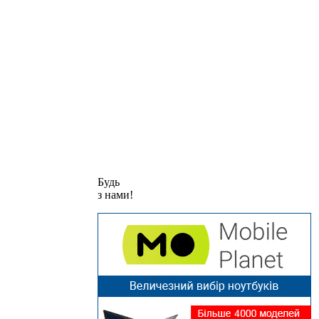
Будь
з нами!