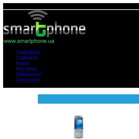
Смартфони
Планшети
Книги
Ноутбуки
Навушники
Годинники