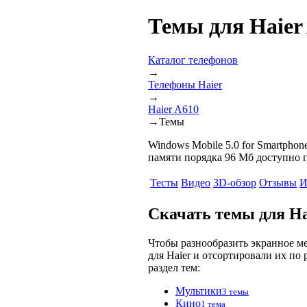
Темы для Haier
Каталог телефонов
→
Телефоны Haier
→
Haier A610
→
Темы
Windows Mobile 5.0 for Smartphone
памяти порядка 96 Мб доступно п
Тесты
Видео
3D-обзор
Отзывы
И
Скачать темы для Ha
Чтобы разнообразить экранное м
для Haier и отсортировали их по
раздел тем:
Мультики
3 темы
Кино
1 тема