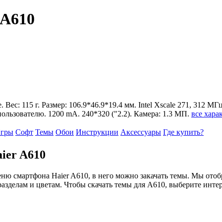
 A610
. Вес: 115 г. Размер: 106.9*46.9*19.4 мм. Intel Xscale 271, 312 М
ользователю. 1200 mA. 240*320 ("2.2). Камера: 1.3 МП.
все хара
гры
Софт
Темы
Обои
Инструкции
Аксессуары
Где купить?
ier A610
еню смартфона Haier A610, в него можно закачать темы. Мы ото
 разделам и цветам. Чтобы скачать темы для A610, выберите инт